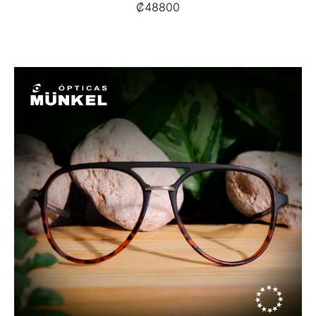
₡
48800