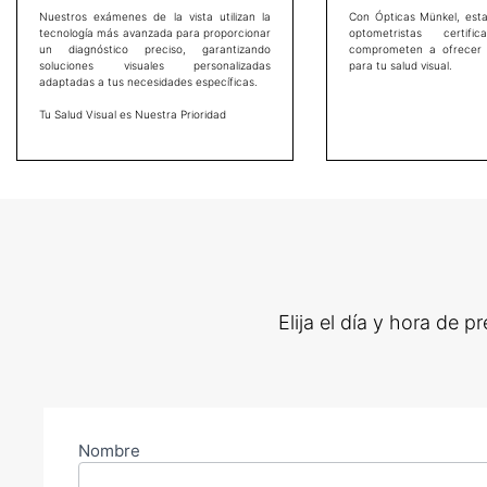
Nuestros exámenes de la vista utilizan la
Con Ópticas Münkel, est
tecnología más avanzada para proporcionar
optometristas certi
un diagnóstico preciso, garantizando
comprometen a ofrecer 
soluciones visuales personalizadas
para tu salud visual.
adaptadas a tus necesidades específicas.
Tu Salud Visual es Nuestra Prioridad
Elija el día y hora de 
Nombre
Citas