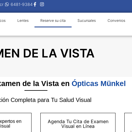
cr
6481-9384
icos
Lentes
Reserve su cita
Sucursales
Convenios
MEN DE LA VISTA
xamen de la Vista en
Ópticas Münkel
ión Completa para Tu Salud Visual
Agenda Tu Cita de Examen
xpertos en
Visual en Línea
isual