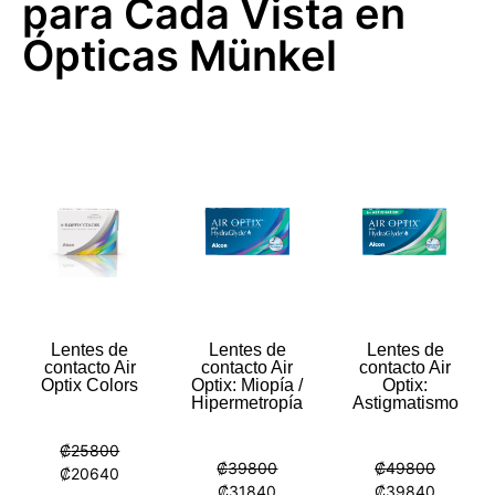
para Cada Vista en
Ópticas Münkel
Lentes de
Lentes de
Lentes de
contacto Air
contacto Air
contacto Air
Optix Colors
Optix: Miopía /
Optix:
Hipermetropía
Astigmatismo
₡
25800
₡
39800
₡
49800
₡
20640
₡
31840
₡
39840